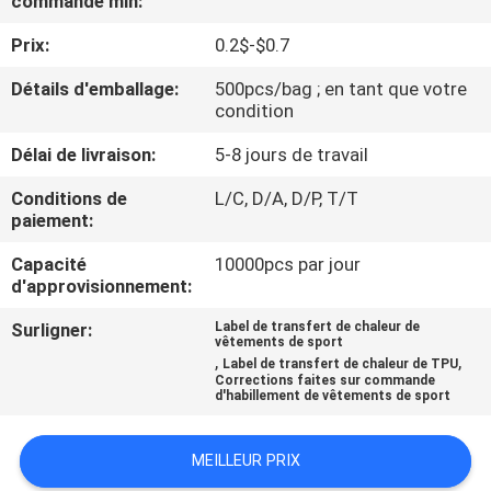
commande min:
Prix:
0.2$-$0.7
CONTRÔLE
DE
Détails d'emballage:
500pcs/bag ; en tant que votre
condition
QUALITÉ
Délai de livraison:
5-8 jours de travail
CONTACTEZ-
Conditions de
L/C, D/A, D/P, T/T
paiement:
NOUS
Capacité
10000pcs par jour
d'approvisionnement:
DEMANDEZ
Surligner:
Label de transfert de chaleur de
UNE
vêtements de sport
,
,
Label de transfert de chaleur de TPU
CITATION
Corrections faites sur commande
d'habillement de vêtements de sport
PLAN
MEILLEUR PRIX
DU