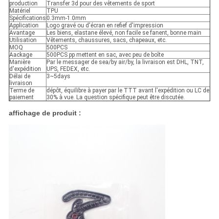
production
Transfer 3d pour des vêtements de sport
Matériel
TPU
Spécifications
0.3mm-1.0mm
Application
Logo gravé ou d'écran en refief d'impression
Avantage
Les biens, elastane élevé, non facile se fanent, bonne main
Utilisation
Vêtements, chaussures, sacs, chapeaux, etc.
MOQ
500PCS
Aackage
500PCS pp mettent en sac, avec peu de boîte
Manière
Par le messager de sea/by air/by, la livraison est DHL, TNT,
d'expédition
UPS, FEDEX, etc.
Délai de
3~5days
livraison
Terme de
dépôt, équilibre à payer par le TTT avant l'expédition ou LC de
paiement
30% à vue. La question spécifique peut être discutée.
affichage de produit :