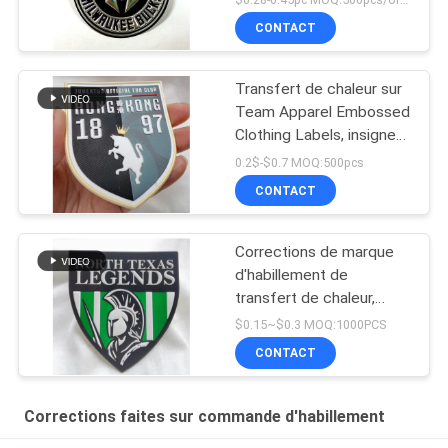
CONTACT
Transfert de chaleur sur
Team Apparel Embossed
Clothing Labels, insigne
de Tpu de vêtement
0.2$-$0.7 MOQ:500pcs
CONTACT
Corrections de marque
d'habillement de
transfert de chaleur,
insigne de TPU pour
$0.15~$0.3 MOQ:1000PCS
Team Apparel
CONTACT
Corrections faites sur commande d'habillement