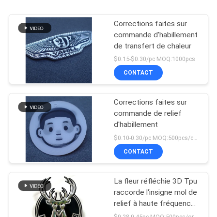
Corrections faites sur
commande d'habillement
de transfert de chaleur
$0.15-$0.30/pc MOQ:1000pcs
CONTACT
Corrections faites sur
commande de relief
d'habillement
$0.10-0.30/pc MOQ:500pcs/color
CONTACT
La fleur réfléchie 3D Tpu
raccorde l'insigne mol de
relief à haute fréquence
d'Applique
$0.28-0.45pc MOQ:500pcs/order