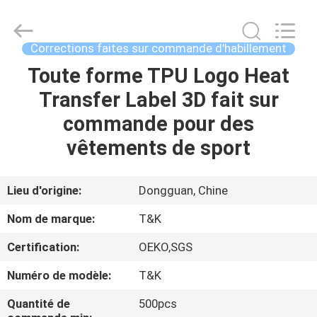
2026
T&K
Garment
Accessories
Co.,Ltd.
Corrections faites sur commande d'habillement
All
Rights
Toute forme TPU Logo Heat
MAISON
Reserved.
Transfer Label 3D fait sur
PRODUITS
commande pour des
vêtements de sport
AU
SUJET
Lieu d'origine:
Dongguan, Chine
DE
Nom de marque:
T&K
NOUS
Certification:
OEKO,SGS
Numéro de modèle:
T&K
VISITE
D'USINE
Quantité de
500pcs