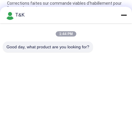
Corrections faites sur commande viables d'habillement pour
l'usage de sport
T&K
imprimant la correction Logo For Famous Brand principal du
transfert de chaleur de logo TPU
1:44 PM
L'injection durable 3D a imprimé les corrections faites sur
commande d'habillement
Good day, what product are you looking for?
Catégories populaires
Tous
L'habillement 
Labels 
Étiquette Des Labels
D'habillement 
D'impression D'écran
Labels En 
Labels De Transfert 
Caoutchouc 
De Chaleur De 
D'habillement
Silicone
Étiquette De 
Corrections Faites 
Transfert De 
Sur Commande 
Chaleur Tpu
D'habillement
Corrections En Cuir 
Étiquettes 