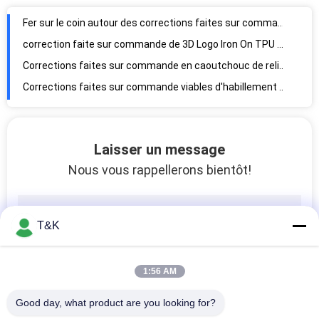
Fer sur le coin autour des corrections faites sur commande d'habillement pour pour le vêtement
correction faite sur commande de 3D Logo Iron On TPU Jean Jacket Patches Heat Transfer
Corrections faites sur commande en caoutchouc de relief écologiques d'habillement
Corrections faites sur commande viables d'habillement pour l'usage de sport
3D tissu de papier réutilisé Hang Tags du logo CMYK
Étiquettes viables d'oscillation de vêtement de la goupille de sécurité 14pt
Papier 200gsm réutilisé étiquettes d'oscillation de vêtement de 0.23mm
Laisser un message
Corde 2.5mm élastique viable de haute résistance de cordon
Nous vous rappellerons bientôt!
étiquettes d'oscillation de vêtement de 45mm
Étiquettes brodées d'oscillation de vêtement
T&K
Étiquettes d'oscillation de vêtement de Recyled
Labels de transfert de chaleur de silicone de Debossed
1:56 AM
Corrections de relief de conception d'OEM de silicone pour des vêtements
Corde tressée de ficelle d'aspiration de la corde 4mm pour l'habillement
Good day, what product are you looking for?
Labels réfléchis de transfert de chaleur de silicone