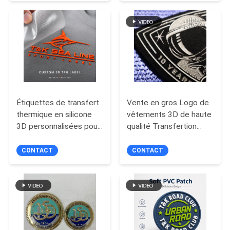
et marque de mode
et identification de
SITE
marque avec texture
douce, finition durable
PRIVACY
et logo personnalisé
POLICY
Étiquettes de transfert
Vente en gros Logo de
thermique en silicone
vêtements 3D de haute
3D personnalisées pour
qualité Transfertion
les vêtements de sport
d'impression thermique
Étiquette circulaire en
CONTACT
CONTACT
silicone pour T-shirt Sac
à main Chapeaux
Chaussures