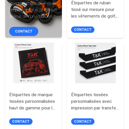
Étiquettes de ruban
Injection molle de moule
tissé sur mesure pour
de personnage de dessin
CONTRÔLE
les vêtements de golf,
animé de correction en
DE
les chapeaux, les sacs
caoutchouc mignonne
et l'identification de la
faite sur commande de
CONTACT
QUALITÉ
CONTACT
marque premium
PVC
CONTACTEZ-
NOUS
DEMANDEZ
UNE
Étiquettes de marque
Étiquettes tissées
CITATION
tissées personnalisées
personnalisées avec
haut de gamme pour les
impression par transfert
séries automobiles
thermique pour
PLAN
Vêtements hors route
vêtements, sacs,
CONTACT
CONTACT
DU
Vestes chapeaux Sacs
chapeaux, vêtements