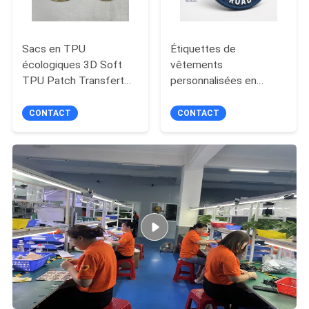
Sacs en TPU
Étiquettes de
écologiques 3D Soft
vêtements
TPU Patch Transfert
personnalisées en
de chaleur personnalisé
caoutchouc silicone
3D TPU Silicone
souple avec
CONTACT
CONTACT
Transfert de chaleur
caractéristiques
élevé Autocollant
antidérapantes, riches
d'effet métallique
options de couleurs et
matériau PVC
écologique non toxique