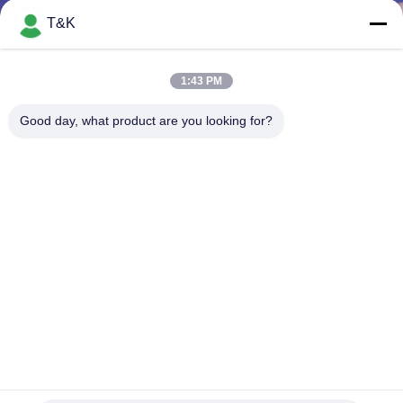
T&K
CONTRÔLE
DE
1:43 PM
QUALITÉ
Good day, what product are you looking for?
CONTACTEZ-
NOUS
DEMANDEZ
UNE
CITATION
imprimant la correction Logo For Famous Brand principal
PLAN
du transfert de chaleur de logo TPU
Corrections faites sur commande d'habillement
DU