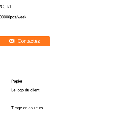
/C, T/T
00000pcs/week
Contactez
Papier
Le logo du client
Tirage en couleurs