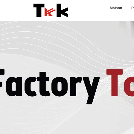
Maison
P