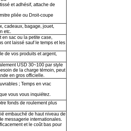
tissé et adhésif, attache de
 mitre pliée ou Droit-coupe
, cadeaux, bagage, jouet,
n etc.
n sac ou la petite case,
 ont laissé sauf le temps et les
e de vos produits et argent,
malement USD 30~100 par style
esoin de la charge témoin, peut
e en gros officielle.
ouvrables ; Temps en vrac
que vous vous inquiétez.
tre fonds de roulement plus
cié embauché de haut niveau de
e messagerie internationales.
ficacement et le coût bas pour