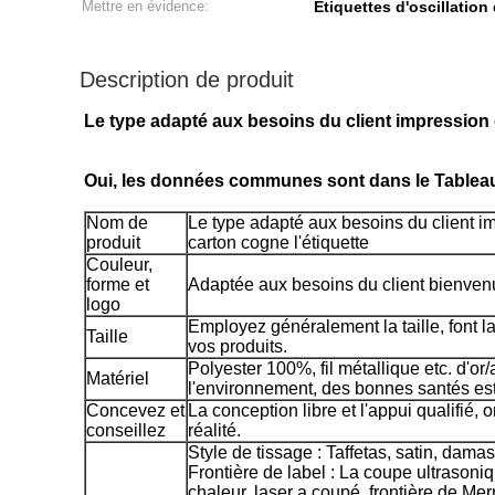
Mettre en évidence:
Étiquettes d'oscillatio
Description de produit
Le type adapté aux besoins du client impression 
Oui, les données communes sont dans le Tableau
Nom de
Le type adapté aux besoins du client i
produit
carton cogne l'étiquette
Couleur,
forme et
Adaptée aux besoins du client bienvenu
logo
Employez généralement la taille, font la
Taille
vos produits.
Polyester 100%, fil métallique etc. d'or/
Matériel
l'environnement, des bonnes santés est 
Concevez et
La conception libre et l'appui qualifié,
conseillez
réalité.
Style de tissage : Taffetas, satin, dama
Frontière de label : La coupe ultrasoni
chaleur, laser a coupé, frontière de Me