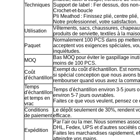
Techniques
Support de label : Fer dessus, dos non-
Crochet-et-boucle
Pli Meathod : Finissez plié, centre plié,
Notre professionnel, votre satisfaction.
Vêtements, sacs, chaussures, chapeaux
Utilisation
produits de serviette, textiles à la maiso
Normalement 100 PCS dans pp mettent e
Paquet
acceptent vos exigences spéciales, vous
inquiétudes.
Bas MOQ pour éviter le gaspillage inutil
MOQ
moins de 100 PCS.
Exempt du coût d'échantillon. Est nor
Coût
si spécial conception que nous avons b
d'échantillon
rembourser quand vous avez la command
Temps
Temps d'échantillon environ 3-5 jours 
d'échantillon
environ 5-7 jours ouvrables.
et temps en
Faites ce que vous veulent, pensez ce 
vrac
Conditions
Le dépôt seulement de 30%, rendent vo
de paiement
efficace.
Par l'air ou la mer. Nous sommes asso
DHL, Fedex, UPS et d'autres sociétés d
Expédition
Faites les marchandises rapidement, ef
atteindre vos mains.