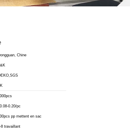
e
ongguan, Chine
T&K
OEKO,SGS
TK
000pcs
0.08-0.20/pc
00pcs pp mettent en sac
-8 travaillant