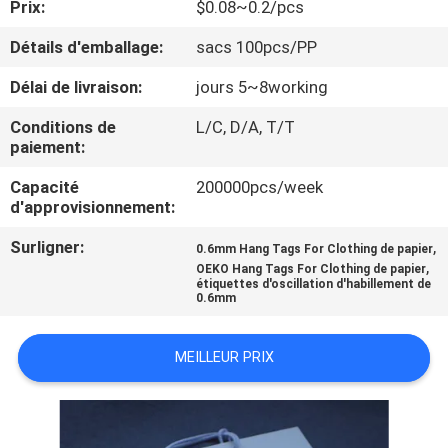
Prix:
$0.08~0.2/pcs
CONTRÔLE
Détails d'emballage:
sacs 100pcs/PP
DE
Délai de livraison:
jours 5~8working
QUALITÉ
Conditions de
L/C, D/A, T/T
paiement:
CONTACTEZ-
Capacité
200000pcs/week
d'approvisionnement:
NOUS
Surligner:
,
0.6mm Hang Tags For Clothing de papier
,
OEKO Hang Tags For Clothing de papier
DEMANDEZ
étiquettes d'oscillation d'habillement de
0.6mm
UNE
CITATION
MEILLEUR PRIX
PLAN
DU