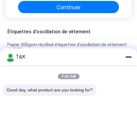
Continuer
Étiquettes d'oscillation de vêtement
Papier 200gsm réutilisé étiquettes d'oscillation de vêtement
de 0.23mm
T&K
Art Paper Ultrasonic Cut enduit 0.6mm Hang Tags For Clothing
de papier
7:41 AM
Étiquettes viables d'oscillation de vêtement de la goupille de
sécurité 14pt
Good day, what product are you looking for?
Catégories populaires
Tous
L'habillement 
Labels 
Étiquette Des Labels
D'habillement 
D'impression D'écran