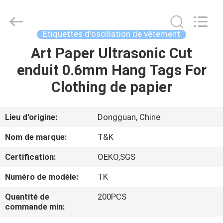
2026
T&K
Garment
Accessories
Co.,Ltd.
Étiquettes d'oscillation de vêtement
All
Rights
Art Paper Ultrasonic Cut
MAISON
Reserved.
enduit 0.6mm Hang Tags For
PRODUITS
Clothing de papier
AU
Lieu d'origine:
Dongguan, Chine
SUJET
Nom de marque:
T&K
DE
Certification:
OEKO,SGS
NOUS
Numéro de modèle:
TK
VISITE
Quantité de
200PCS
commande min:
D'USINE