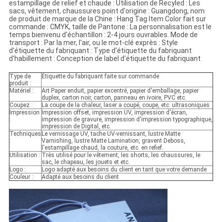
estampillage de relief et chaude : Utilisation de Recyled : Les
sacs, vêtement, chaussures point d'origine : Guangdong, nom
de produit de marque de la Chine : Hang Tag Item Color fait sur
commande : CMYK, taille de Pantone : La personnalisation est le
temps bienvenu d'échantillon : 2-4 jours ouvrables. Mode de
transport : Par la mer, l'air, ou le mot-clé exprès : Style
d'étiquette du fabriquant : Type d'étiquette du fabriquant
d'habillement : Conception de label d'étiquette du fabriquant
Type de
Étiquette du fabriquant faite sur commande
produit :
Matériel :
Art Paper enduit, papier excentré, papier d'emballage, papier
duplex, carton noir, carton, panneau en ivoire, PVC etc.
Coupez :
La coupe de la chaleur, laser a coupé, coupe, etc. ultrasoniques
Impression
Impression offset, impression UV, impression d'écran,
:
impression de gravure, impression d'impression typographique,
impression de Digital, etc.
Techniques
Le vernissage UV, tache UV-vernissant, lustre Matte
:
Varnishing, lustre Matte Lamination, gravent Deboss,
l'estampillage chaud, la couture, etc. en refief.
Utilisation :
Très utilisé pour le vêtement, les shorts, les chaussures, le
sac, le chapeau, les jouets et etc.
Logo :
Logo adapté aux besoins du client en tant que votre demande
Couleur :
Adapté aux besoins du client