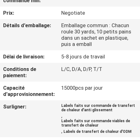
commande min:
Prix:
Negotiate
CONTRÔLE
DE
Détails d'emballage:
Emballage commun : Chacun
roule 30 yards, 10 petits pains
QUALITÉ
dans un sachet en plastique,
puis a emball
CONTACTEZ-
Délai de livraison:
5-8 jours de travail
NOUS
Conditions de
L/C, D/A, D/P, T/T
paiement:
DEMANDEZ
Capacité
15000pcs par jour
d'approvisionnement:
UNE
CITATION
Surligner:
Labels faits sur commande de transfert
de chaleur d'anti glissement
,
Labels faits sur commande viables de
transfert de chaleur
PLAN
,
Labels de transfert de chaleur d'ODM
DU