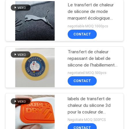
Le transfert de chaleur
de silicone de mode
marquent écologique
pour le vêtement de
negotiable MOQ:1000pcs
sport
CONTACT
Transfert de chaleur
repassant de label de
silicone de l'habillement
3D de modèle de bande
negotiated MOQ:500pcs
dessinée
CONTACT
labels de transfert de
chaleur du silicone 3d
pour la couleur de
Pantone de marque
Negotiate MOQ:500PCS
d'habillement
CONTACT