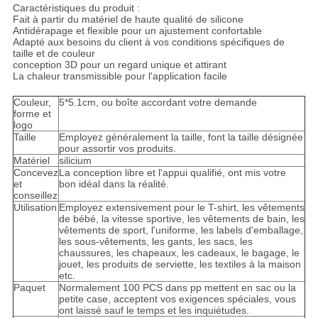
Caractéristiques du produit :
Fait à partir du matériel de haute qualité de silicone
Antidérapage et flexible pour un ajustement confortable
Adapté aux besoins du client à vos conditions spécifiques de
taille et de couleur
conception 3D pour un regard unique et attirant
La chaleur transmissible pour l'application facile
Couleur,
5*5.1cm, ou boîte accordant votre demande
forme et
logo
Taille
Employez généralement la taille, font la taille désignée
pour assortir vos produits.
Matériel
silicium
Concevez
La conception libre et l'appui qualifié, ont mis votre
et
bon idéal dans la réalité.
conseillez
Utilisation
Employez extensivement pour le T-shirt, les vêtements
de bébé, la vitesse sportive, les vêtements de bain, les
vêtements de sport, l'uniforme, les labels d'emballage,
les sous-vêtements, les gants, les sacs, les
chaussures, les chapeaux, les cadeaux, le bagage, le
jouet, les produits de serviette, les textiles à la maison
etc.
Paquet
Normalement 100 PCS dans pp mettent en sac ou la
petite case, acceptent vos exigences spéciales, vous
ont laissé sauf le temps et les inquiétudes.