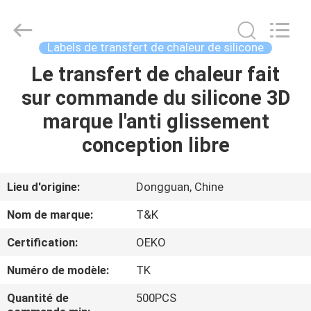
2026
T&K
Garment
Accessories
Co.,Ltd.
Labels de transfert de chaleur de silicone
All
Rights
Le transfert de chaleur fait
MAISON
Reserved.
sur commande du silicone 3D
PRODUITS
marque l'anti glissement
conception libre
AU
SUJET
Lieu d'origine:
Dongguan, Chine
DE
Nom de marque:
T&K
NOUS
Certification:
OEKO
Numéro de modèle:
TK
VISITE
D'USINE
Quantité de
500PCS