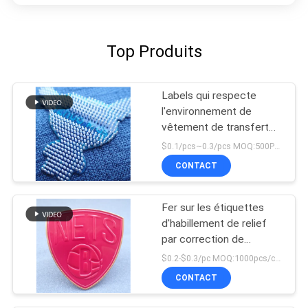
Top Produits
Labels qui respecte
l'environnement de
vêtement de transfert
de chaleur de point de
$0.1/pcs~0.3/pcs MOQ:500PCS
silicone
CONTACT
Fer sur les étiquettes
d'habillement de relief
par correction de
transfert de chaleur
$0.2-$0.3/pc MOQ:1000pcs/color
d'insigne des vêtements
CONTACT
TPU