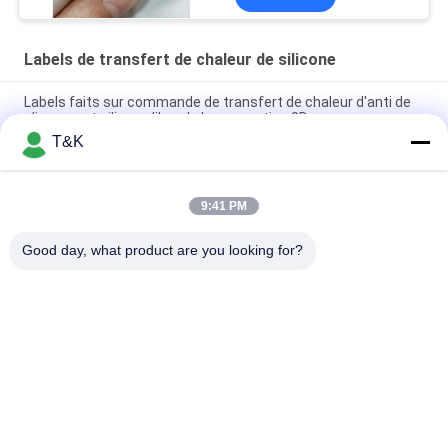
Labels de transfert de chaleur de silicone
Labels faits sur commande de transfert de chaleur d'anti de
glissement silicone libre de la conception 3D
T&K
Correction de impression en soie de 1.2mm de silicone de
chaleur de transfert d'usine brillante de labels
9:41 PM
Les animaux forment 3D 7cm que le vêtement de transfert de
chaleur marque le silicium l'impression en caoutchouc
Good day, what product are you looking for?
Catégories populaires
Tous
L'habillement 
Labels 
Étiquette Des Labels
D'habillement 
D'impression D'écran
Labels En 
Labels De Transfert 
Caoutchouc 
De Chaleur De 
D'habillement
Silicone