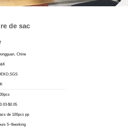
ire de sac
e
ongguan, Chine
T&K
OEKO,SGS
TK
00pcs
0.03-$0.05
acs de 100pcs pp
ours 5~8working