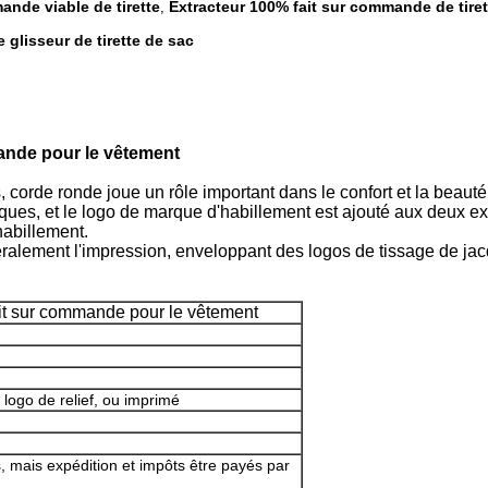
ande viable de tirette
Extracteur 100% fait sur commande de tiret
,
 glisseur de tirette de sac
ande pour le vêtement
, corde ronde joue un rôle important dans le confort et la beaut
ues, et le logo de marque d'habillement est ajouté aux deux ext
habillement.
alement l'impression, enveloppant des logos de tissage de jacq
it sur commande pour le vêtement
logo de relief, ou imprimé
, mais expédition et impôts être payés par