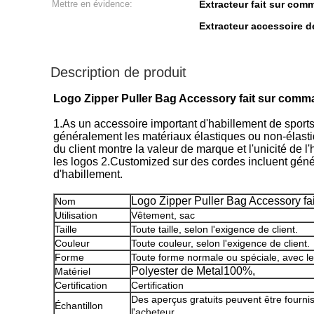
Mettre en évidence:
Extracteur fait sur comm
Extracteur accessoire de
Description de produit
Logo Zipper Puller Bag Accessory fait sur comm
1.As un accessoire important d'habillement de sports
généralement les matériaux élastiques ou non-élastiq
du client montre la valeur de marque et l'unicité de l'
les logos 2.Customized sur des cordes incluent génér
d'habillement.
Logo Zipper Puller Bag Accessory fa
Nom
Utilisation
Vêtement, sac
Taille
Toute taille, selon l'exigence de client.
Couleur
Toute couleur, selon l'exigence de client.
Forme
Toute forme normale ou spéciale, avec le 
Polyester de Metal100%,
Matériel
Certification
Certification
Des aperçus gratuits peuvent être fournis
Échantillon
l'acheteur.