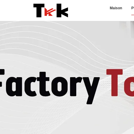
Maison
P