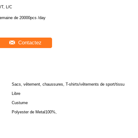
/T, L/C
emaine de 20000pcs /day
Contactez
Sacs, vêtement, chaussures, T-shirts/vêtements de sport/tissu
Libre
Custume
Polyester de Metal100%,