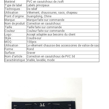
Matériel :
PVC en caoutchouc de /soft
Type de label :
Labels principaux
Techniques :
De relief
Utilisation :
Vêtement, chaussures, sacs, chapeau
Point d'origine :
Guangdong, Chine
Marque :
Marque faite sur commande
Nom de produit :
Correction en caoutchouc
Taille :
Taille faite sur commande
Couleur :
Couleur faite sur commande
Logo :
Accept adaptée aux besoins du client
Style :
Coudre-sur
MOQ :
100pcs
Utilisation :
Le vêtement chausse des accessoires de valise de sac
Forme :
Rond
Surface :
Graver
Nom d'article :
Correction en caoutchouc de PVC 3d
Caractéristique :
Viable, lavable, mode