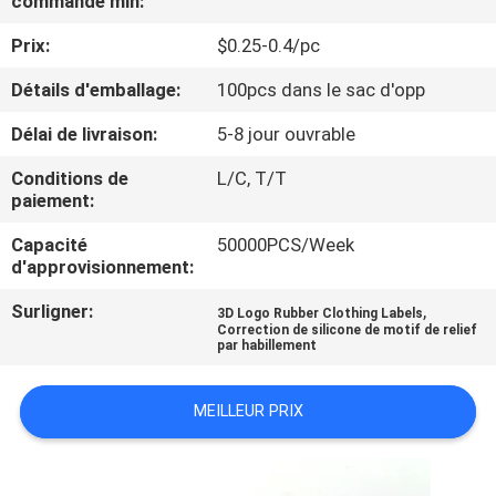
commande min:
Prix:
$0.25-0.4/pc
CONTRÔLE
DE
Détails d'emballage:
100pcs dans le sac d'opp
QUALITÉ
Délai de livraison:
5-8 jour ouvrable
Conditions de
L/C, T/T
CONTACTEZ-
paiement:
NOUS
Capacité
50000PCS/Week
d'approvisionnement:
DEMANDEZ
Surligner:
,
3D Logo Rubber Clothing Labels
Correction de silicone de motif de relief
UNE
par habillement
CITATION
MEILLEUR PRIX
PLAN
DU