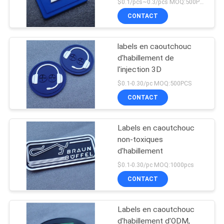
$0.1/pcs~0.3/pcs MOQ:500PCS
vêtement
CONTACT
labels en caoutchouc
d'habillement de
l'injection 3D
$0.1-0.30/pc MOQ:500PCS
CONTACT
Labels en caoutchouc
non-toxiques
d'habillement
$0.1-0.30/pc MOQ:1000pcs
CONTACT
Labels en caoutchouc
d'habillement d'ODM,