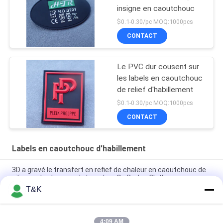
insigne en caoutchouc
$0.1-0.30/pc MOQ:1000pcs
CONTACT
Le PVC dur cousent sur
les labels en caoutchouc
de relief d'habillement
$0.1-0.30/pc MOQ:1000pcs
CONTACT
Labels en caoutchouc d'habillement
3D a gravé le transfert en refief de chaleur en caoutchouc de
silicone de chapeau de Logo Iron On Badge Clothes
T&K
Le PVC a gravé Logo Soft que en refief le silicone de 3D
raccorde fait sur commande pour des pantoufles
4:09 AM