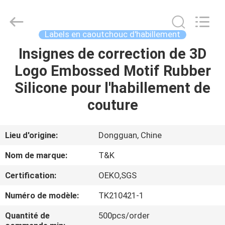
2026
T&K
Garment
Accessories
Co.,Ltd.
Labels en caoutchouc d'habillement
All
Rights
Insignes de correction de 3D
MAISON
Reserved.
Logo Embossed Motif Rubber
PRODUITS
Silicone pour l'habillement de
couture
AU
SUJET
Lieu d'origine:
Dongguan, Chine
DE
Nom de marque:
T&K
NOUS
Certification:
OEKO,SGS
Numéro de modèle:
TK210421-1
VISITE
D'USINE
Quantité de
500pcs/order