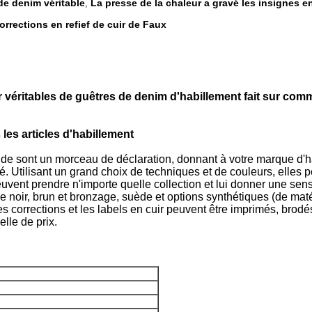
 de denim véritable
La presse de la chaleur a gravé les insignes en
,
rrections en refief de cuir de Faux
r véritables de guêtres de denim d'habillement fait sur comm
les articles d'habillement
ande sont un morceau de déclaration, donnant à votre marque d'
. Utilisant un grand choix de techniques et de couleurs, elles pe
peuvent prendre n'importe quelle collection et lui donner une sens
 noir, brun et bronzage, suède et options synthétiques (de matéri
 corrections et les labels en cuir peuvent être imprimés, brodés,
lle de prix.