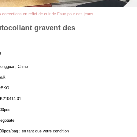
 corrections en refief de cuir de Faux pour des jeans
utocollant gravent des
e
ongguan, Chine
T&K
OEKO
K210414-01
00pcs
egotiate
00pcs/bag ; en tant que votre condition