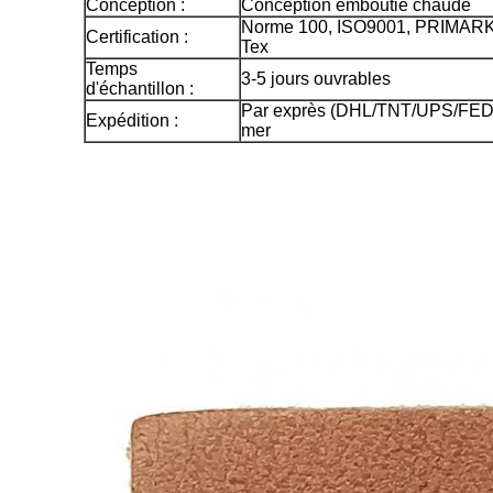
Conception :
Conception emboutie chaude
Norme 100, ISO9001, PRIMARK
Certification :
Tex
Temps
3-5 jours ouvrables
d'échantillon :
Par exprès (DHL/TNT/UPS/FEDE
Expédition :
mer