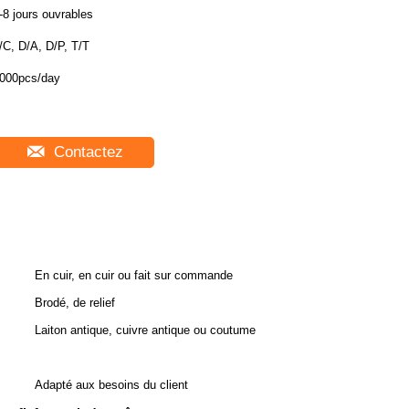
-8 jours ouvrables
/C, D/A, D/P, T/T
000pcs/day
Contactez
En cuir, en cuir ou fait sur commande
Brodé, de relief
Laiton antique, cuivre antique ou coutume
Adapté aux besoins du client