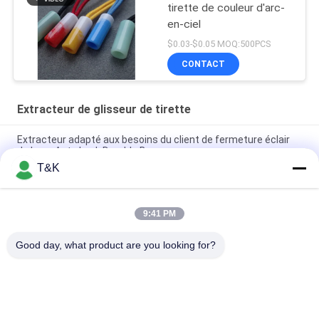
tirette de couleur d'arc-
en-ciel
$0.03-$0.05 MOQ:500PCS
CONTACT
Extracteur de glisseur de tirette
Extracteur adapté aux besoins du client de fermeture éclair
de Logo Auto Lock Durable Bag
T&K
Extracteur de glisseur de tirette du PE ISO9001 de moulage
par injection
9:41 PM
Extracteur en caoutchouc de tirette de l'injection colorée TPU
d'ODM pour le bagage
Good day, what product are you looking for?
Catégories populaires
Tous
L'habillement 
Labels 