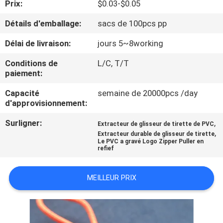
Prix:
$0.03-$0.05
CONTRÔLE
Détails d'emballage:
sacs de 100pcs pp
DE
Délai de livraison:
jours 5~8working
QUALITÉ
Conditions de
L/C, T/T
paiement:
CONTACTEZ-
Capacité
semaine de 20000pcs /day
d'approvisionnement:
NOUS
Surligner:
,
Extracteur de glisseur de tirette de PVC
,
Extracteur durable de glisseur de tirette
DEMANDEZ
Le PVC a gravé Logo Zipper Puller en
refief
UNE
CITATION
MEILLEUR PRIX
PLAN
DU