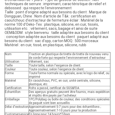
techniques de serrure : imprimant, caractéristique de relief et
debossed : qui respecte l'environnement
Taille : point d'origine adapté aux besoins du client : Marque de
Dongguan, Chine : Nom d'article de T&k : certification en
caoutchouc d'extracteur de fermeture éclair : Matériel de la
norme 100 d'Oeko-Tex : plastique, silicone, en cuir, tissés,
utilisation etc. : vêtement, sacs, bagage et ainsi de suite
OEM&ODM : style bienvenu : taille adaptée aux besoins du client
: conception adaptée aux besoins du client : paquet adapté aux
besoins du client : sac d'opp, carton MOQ : 500 morceaux
Matériel : en cuir, tissé, en plastique, silicone, rubb
Nom
Traction en plastique de tirette de tirette de nouveau venu
de corde forte qui respecte l'environnement d'extracteur
Utilisation
Vêtement, sac
Taille
Toute taille, selon l'exigence de client.
Couleur
Toute couleur, selon l'exigence de client.
Forme
Toute forme normale ou spéciale, avec le logo de relief, ou
imprimé
Matériel
En caoutchouc, PVC, en cuir, unité centrale, silicone,
plastique, etc.
Certification
Rohs a passé, certificat de SGS&FDA
Échantillon
Des aperçus gratuits peuvent être fournis, mais expédition
et impôts être payés par l'acheteur.
Emballage
1PC/Polybag ou boîte de couleur, des conditions spéciales
de paquet sont bien accueillis
Délai d'exécution
Approximativement 5-7 jours pour des échantillons ;
Approximativement 7-10 jours pour la production
Customerservice
En ligne pour 24 hours*7days.