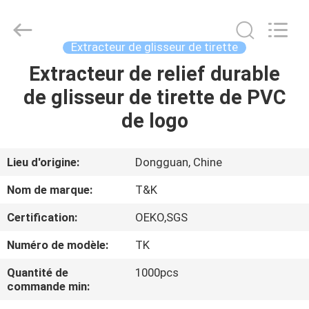
2026
T&K
Garment
Accessories
Co.,Ltd.
Extracteur de glisseur de tirette
All
Rights
Extracteur de relief durable
MAISON
Reserved.
de glisseur de tirette de PVC
PRODUITS
de logo
AU
Lieu d'origine:
Dongguan, Chine
SUJET
Nom de marque:
T&K
DE
Certification:
OEKO,SGS
NOUS
Numéro de modèle:
TK
VISITE
Quantité de
1000pcs
commande min:
D'USINE