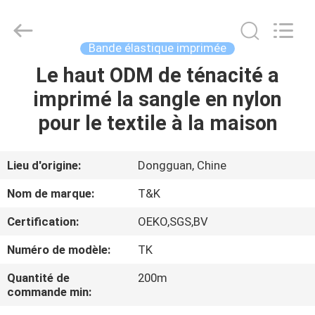
2026
T&K
Garment
Accessories
Co.,Ltd.
Bande élastique imprimée
All
Rights
Le haut ODM de ténacité a
MAISON
Reserved.
imprimé la sangle en nylon
PRODUITS
pour le textile à la maison
AU
Lieu d'origine:
Dongguan, Chine
SUJET
Nom de marque:
T&K
DE
Certification:
OEKO,SGS,BV
NOUS
Numéro de modèle:
TK
VISITE
Quantité de
200m
commande min:
D'USINE