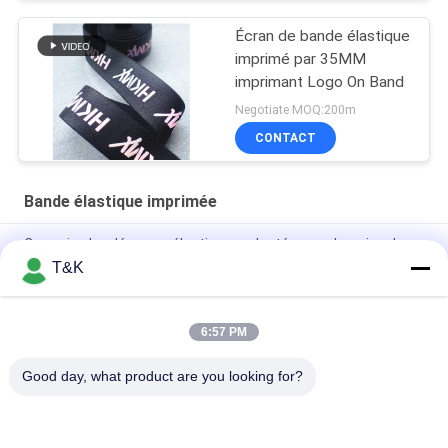
Écran de bande élastique
imprimé par 35MM
imprimant Logo On Band
Negotiate MOQ:200m
CONTACT
Bande élastique imprimée
Courroies brodées non élastiques adaptées aux besoins du
client de sangle de polyester
T&K
Bande élastique imprimée par 5cm colorée de Logo Nylon
6:57 PM
Le soutien-gorge élastique tissé en nylon de jacquard attache
pour l'habillement
Good day, what product are you looking for?
Catégories populaires
Tous