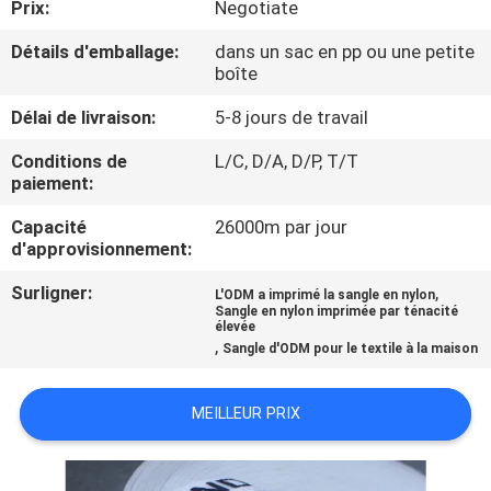
Prix:
Negotiate
CONTRÔLE
Détails d'emballage:
dans un sac en pp ou une petite
boîte
DE
Délai de livraison:
5-8 jours de travail
QUALITÉ
Conditions de
L/C, D/A, D/P, T/T
paiement:
CONTACTEZ-
Capacité
26000m par jour
NOUS
d'approvisionnement:
Surligner:
,
L'ODM a imprimé la sangle en nylon
DEMANDEZ
Sangle en nylon imprimée par ténacité
élevée
UNE
,
Sangle d'ODM pour le textile à la maison
CITATION
MEILLEUR PRIX
PLAN
DU