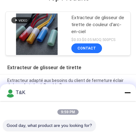
Extracteur de glisseur de
tirette de couleur d'arc-
en-ciel
$0.03-$0.05 MOQ:500PCS
CONTACT
Extracteur de glisseur de tirette
Extracteur adapté aux besoins du client de fermeture éclair
de Logo Auto Lock Durable Bag
T&K
Extracteur de glisseur de tirette du PE ISO9001 de moulage
par injection
9:59 PM
Extracteur en caoutchouc de tirette de l'injection colorée TPU
d'ODM pour le bagage
Good day, what product are you looking for?