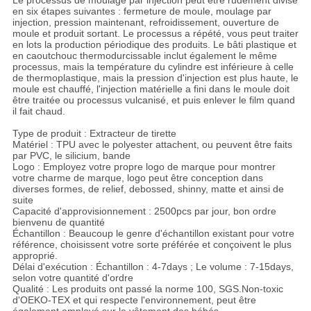
Le processus de moulage par injection peut être rudement divisé
en six étapes suivantes : fermeture de moule, moulage par
injection, pression maintenant, refroidissement, ouverture de
moule et produit sortant. Le processus a répété, vous peut traiter
en lots la production périodique des produits. Le bâti plastique et
en caoutchouc thermodurcissable inclut également le même
processus, mais la température du cylindre est inférieure à celle
de thermoplastique, mais la pression d'injection est plus haute, le
moule est chauffé, l'injection matérielle a fini dans le moule doit
être traitée ou processus vulcanisé, et puis enlever le film quand
il fait chaud.
Type de produit : Extracteur de tirette
Matériel : TPU avec le polyester attachent, ou peuvent être faits
par PVC, le silicium, bande
Logo : Employez votre propre logo de marque pour montrer
votre charme de marque, logo peut être conception dans
diverses formes, de relief, debossed, shinny, matte et ainsi de
suite
Capacité d'approvisionnement : 2500pcs par jour, bon ordre
bienvenu de quantité
Échantillon : Beaucoup le genre d'échantillon existant pour votre
référence, choisissent votre sorte préférée et conçoivent le plus
approprié.
Délai d'exécution : Échantillon : 4-7days ; Le volume : 7-15days,
selon votre quantité d'ordre
Qualité : Les produits ont passé la norme 100, SGS.Non-toxic
d'OEKO-TEX et qui respecte l'environnement, peut être