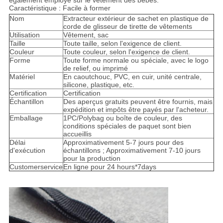
également employé sur le vêtement des bébés.
Caractéristique : Facile à former
Nom
Extracteur extérieur de sachet en plastique de
corde de glisseur de tirette de vêtements
Utilisation
Vêtement, sac
Taille
Toute taille, selon l'exigence de client.
Couleur
Toute couleur, selon l'exigence de client.
Forme
Toute forme normale ou spéciale, avec le logo
de relief, ou imprimé
Matériel
En caoutchouc, PVC, en cuir, unité centrale,
silicone, plastique, etc.
Certification
Certification
Échantillon
Des aperçus gratuits peuvent être fournis, mais
expédition et impôts être payés par l'acheteur.
Emballage
1PC/Polybag ou boîte de couleur, des
conditions spéciales de paquet sont bien
accueillis
Délai
Approximativement 5-7 jours pour des
d'exécution
échantillons ; Approximativement 7-10 jours
pour la production
Customerservice
En ligne pour 24 hours*7days