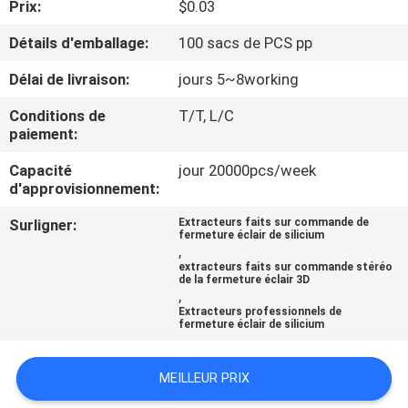
Prix:
$0.03
CONTRÔLE
Détails d'emballage:
100 sacs de PCS pp
DE
Délai de livraison:
jours 5~8working
QUALITÉ
Conditions de
T/T, L/C
paiement:
CONTACTEZ-
Capacité
jour 20000pcs/week
d'approvisionnement:
NOUS
Surligner:
Extracteurs faits sur commande de
fermeture éclair de silicium
DEMANDEZ
,
extracteurs faits sur commande stéréo
UNE
de la fermeture éclair 3D
,
CITATION
Extracteurs professionnels de
fermeture éclair de silicium
PLAN
MEILLEUR PRIX
DU