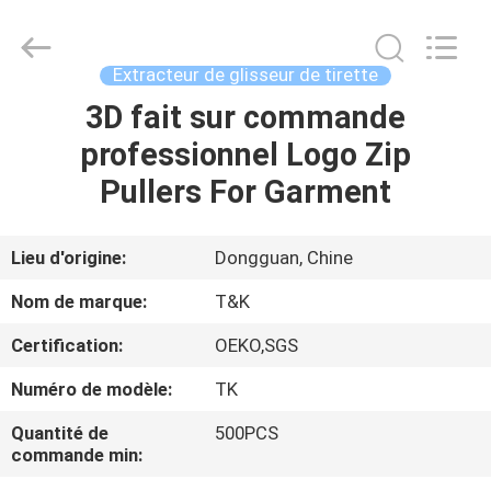
2026
T&K
Garment
Accessories
Co.,Ltd.
Extracteur de glisseur de tirette
All
Rights
3D fait sur commande
MAISON
Reserved.
professionnel Logo Zip
PRODUITS
Pullers For Garment
AU
Lieu d'origine:
Dongguan, Chine
SUJET
Nom de marque:
T&K
DE
Certification:
OEKO,SGS
NOUS
Numéro de modèle:
TK
VISITE
Quantité de
500PCS
commande min:
D'USINE