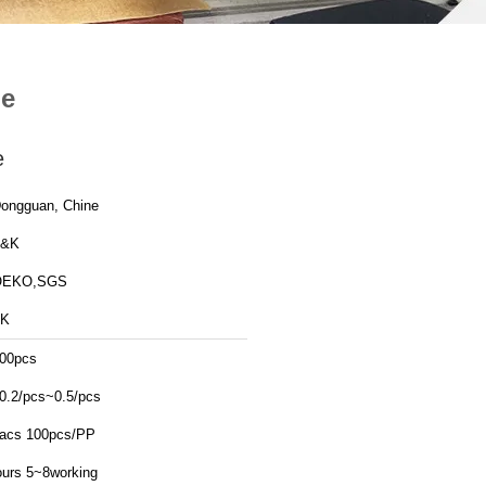
de
e
ongguan, Chine
T&K
OEKO,SGS
TK
00pcs
0.2/pcs~0.5/pcs
acs 100pcs/PP
ours 5~8working