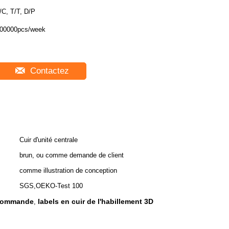
/C, T/T, D/P
00000pcs/week
Contactez
Cuir d'unité centrale
brun, ou comme demande de client
comme illustration de conception
SGS,OEKO-Test 100
r commande
labels en cuir de l'habillement 3D
,