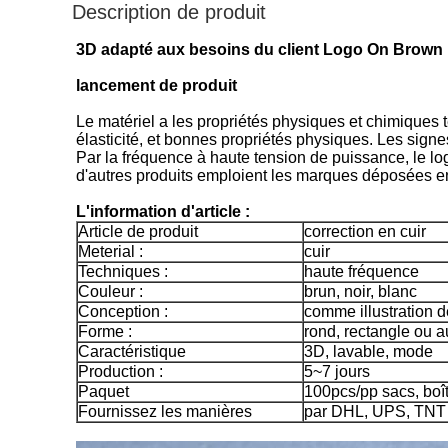
Description de produit
3D adapté aux besoins du client Logo On Brown L
lancement de produit
Le matériel a les propriétés physiques et chimiques t
élasticité, et bonnes propriétés physiques. Les signes
Par la fréquence à haute tension de puissance, le lo
d'autres produits emploient les marques déposées en
L'information d'article :
Article de produit
correction en cuir
Meterial :
cuir
Techniques :
haute fréquence
Couleur :
brun, noir, blanc
Conception :
comme illustration 
Forme :
rond, rectangle ou a
Caractéristique
3D, lavable, mode
Production :
5~7 jours
Paquet
100pcs/pp sacs, boî
Fournissez les manières
par DHL, UPS, TNT o