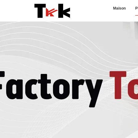
Maison
P