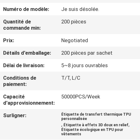
Numéro de modèle:
Je suis désolée.
CONTRÔLE
Quantité de
200 pièces
DE
commande min:
QUALITÉ
Prix:
Negotiated
Détails d'emballage:
200 pièces par sachet
CONTACTEZ-
NOUS
Délai de livraison:
5~8 jours ouvrables
Conditions de
T/T, L/C
paiement:
DEMANDEZ
UNE
Capacité
50000PCS/Week
d'approvisionnement:
CITATION
Surligner:
Étiquette de transfert thermique TPU
personnalisée
,
,
Étiquette à effets 3D doux en relief
SITEMAP
Étiquette écologique en TPU pour
vêtements