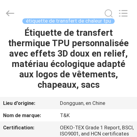
2026
T&K
Garment
Accessories
Co.,Ltd.
étiquette de transfert de chaleur tpu
All
Rights
Étiquette de transfert
MAISON
Reserved.
thermique TPU personnalisée
PRODUITS
avec effets 3D doux en relief,
matériau écologique adapté
AU
aux logos de vêtements,
SUJET
chapeaux, sacs
DE
NOUS
Lieu d'origine:
Dongguan, en Chine
Nom de marque:
T&K
VISITE
Certification:
OEKO-TEX Grade 1 Report, BSCI,
D'USINE
ISO9001, and HCN certificates