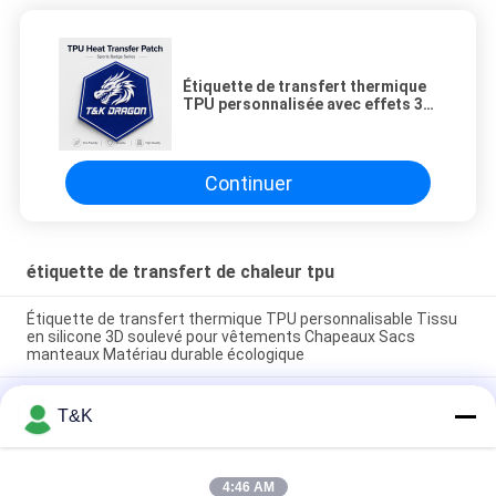
Étiquette de transfert thermique
TPU personnalisée avec effets 3D
doux en relief, matériau
écologique adapté aux logos de
vêtements, chapeaux, sacs
Continuer
étiquette de transfert de chaleur tpu
Étiquette de transfert thermique TPU personnalisable Tissu
en silicone 3D soulevé pour vêtements Chapeaux Sacs
manteaux Matériau durable écologique
Étiquette de transfert thermique TPU personnalisée avec des
T&K
effets 3D vifs, matériau écologique et large gamme de
couleurs pour vêtements et accessoires à la mode
Étiquette de transfert thermique TPU personnalisée avec
4:46 AM