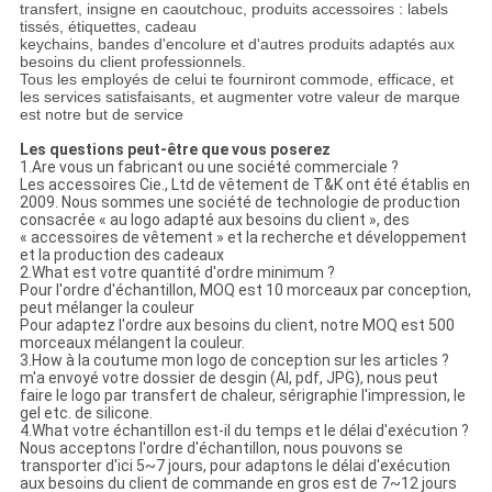
transfert, insigne en caoutchouc, produits accessoires : labels
tissés, étiquettes, cadeau
keychains, bandes d'encolure et d'autres produits adaptés aux
besoins du client professionnels.
Tous les employés de celui te fourniront commode, efficace, et
les services satisfaisants, et augmenter votre valeur de marque
est notre but de service
Les questions peut-être que vous poserez
1.Are vous un fabricant ou une société commerciale ?
Les accessoires Cie., Ltd de vêtement de T&K ont été établis en
2009. Nous sommes une société de technologie de production
consacrée « au logo adapté aux besoins du client », des
« accessoires de vêtement » et la recherche et développement
et la production des cadeaux
2.What est votre quantité d'ordre minimum ?
Pour l'ordre d'échantillon, MOQ est 10 morceaux par conception,
peut mélanger la couleur
Pour adaptez l'ordre aux besoins du client, notre MOQ est 500
morceaux mélangent la couleur.
3.How à la coutume mon logo de conception sur les articles ?
m'a envoyé votre dossier de desgin (AI, pdf, JPG), nous peut
faire le logo par transfert de chaleur, sérigraphie l'impression, le
gel etc. de silicone.
4.What votre échantillon est-il du temps et le délai d'exécution ?
Nous acceptons l'ordre d'échantillon, nous pouvons se
transporter d'ici 5~7 jours, pour adaptons le délai d'exécution
aux besoins du client de commande en gros est de 7~12 jours