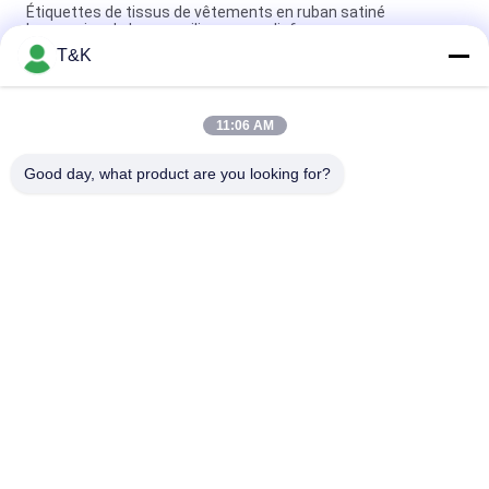
Étiquettes de tissus de vêtements en ruban satiné
Impression de logo en silicone en relief
T&K
Écran en caoutchouc de silicone du pli 3D de mitre imprimant
des labels d'habillement
11:06 AM
Écran ultrasonique de Pantone de coupe de satin imprimant
des labels d'habillement
Good day, what product are you looking for?
Catégories populaires
Tous
L'habillement 
Labels 
Étiquette Des Labels
D'habillement 
D'impression D'écran
Labels En 
Labels De Transfert 
Caoutchouc 
De Chaleur De 
D'habillement
Silicone
Étiquette De 
Corrections Faites 
Transfert De 
Sur Commande 
Chaleur Tpu
D'habillement
Corrections En Cuir 
Étiquettes 