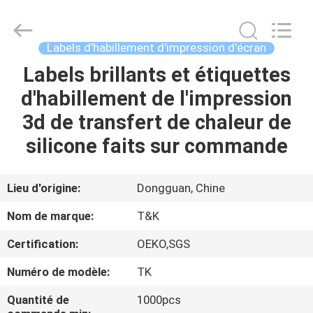
2026
T&K
Garment
Accessories
Co.,Ltd.
Labels d'habillement d'impression d'écran
All
Rights
Labels brillants et étiquettes
MAISON
Reserved.
d'habillement de l'impression
PRODUITS
3d de transfert de chaleur de
silicone faits sur commande
AU
SUJET
Lieu d'origine:
Dongguan, Chine
DE
Nom de marque:
T&K
NOUS
Certification:
OEKO,SGS
Numéro de modèle:
TK
VISITE
D'USINE
Quantité de
1000pcs