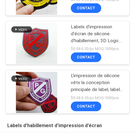
silicone faits sur
CONTACT
commande
Labels d'impression
d'écran de silicone
d'habillement, 3D Logo
Silk Screen Labels
$0.08-0.30/pc MOQ:1000pcs
CONTACT
L'impression de silicone
vêtx la conception
principale de label, labels
de vêtement
$0.08-0.30/pc MOQ:1000pcs
d'habillement de marque
CONTACT
Labels d'habillement d'impression d'écran