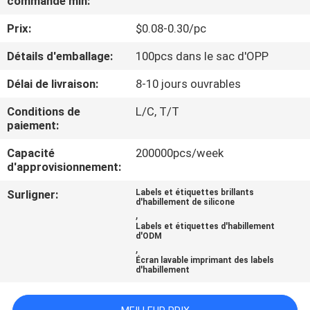
commande min:
Prix:
$0.08-0.30/pc
CONTRÔLE
DE
Détails d'emballage:
100pcs dans le sac d'OPP
QUALITÉ
Délai de livraison:
8-10 jours ouvrables
Conditions de
L/C, T/T
CONTACTEZ-
paiement:
NOUS
Capacité
200000pcs/week
d'approvisionnement:
DEMANDEZ
Surligner:
Labels et étiquettes brillants
d'habillement de silicone
UNE
,
Labels et étiquettes d'habillement
CITATION
d'ODM
,
Écran lavable imprimant des labels
d'habillement
PLAN
DU