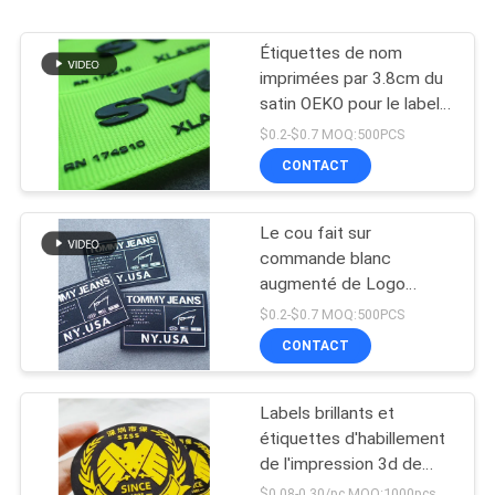
Étiquettes de nom
imprimées par 3.8cm du
satin OEKO pour le label
de silicium d'impression
$0.2-$0.7 MOQ:500PCS
d'habillement
CONTACT
Le cou fait sur
commande blanc
augmenté de Logo
Taffeta OEKO marque le
$0.2-$0.7 MOQ:500PCS
silicium de impression en
CONTACT
soie
Labels brillants et
étiquettes d'habillement
de l'impression 3d de
transfert de chaleur de
$0.08-0.30/pc MOQ:1000pcs