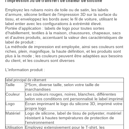
l'impression 3d de transfert de chaleur de silicone
Employez les rubans noirs de toile ou de satin, les labels
d'armure, silicone brillant de l'impression 3D sur la surface du
tissu, et enveloppez les bords avec le fil de voiture, utilisant le
label entier avec les configurations à extrémité élevé.
Portée d'application : labels de logo pour toutes sortes
d'habillement, textiles à la maison, chaussures, chapeaux, sacs
et d'autres produits, accentuant la valeur des caractéristiques de
label de produit :
La méthode de impression est employée, ainsi ses couleurs sont
riches, plein, magnifique, la haute définition, et les produits sont
plus à la mode ; les couleurs peuvent être adaptées aux besoins
du client, et les couleurs sont diverses
L'information produit :
label principal de vêtement
Taille
2*5cm, diverse taille, selon votre taille de
marchandises
Couleur
Les couleurs rouges, noires, blanches, différentes
selon vos conditions ont personnalisé le label imprimé
Logo
Écran imprimant le logo du silicone 3D, imprimé votre
propre logo
Matériel
Logo de silicone, label de tissu de polyester, matériel
résistant à hautes températures de protection de
l'environnement
Utilisation
Employez extensivement pour le T-shirt, les